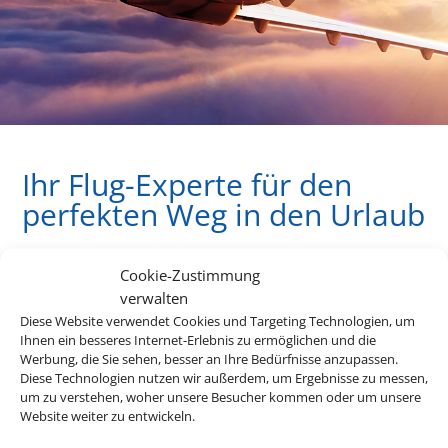
Ihr Flug-Experte für den
perfekten Weg in den Urlaub
Cookie-Zustimmung
Egal wohin die Reise gehen soll – wir haben für jedes Ziel
verwalten
den perfekten Flug für Sie! Profitieren Sie jetzt von unserem
Diese Website verwendet Cookies und Targeting Technologien, um
Linienflug-Preisvergleich.
Ihnen ein besseres Internet-Erlebnis zu ermöglichen und die
Werbung, die Sie sehen, besser an Ihre Bedürfnisse anzupassen.
Diese Technologien nutzen wir außerdem, um Ergebnisse zu messen,
Z
um zu verstehen, woher unsere Besucher kommen oder um unsere
Website weiter zu entwickeln.