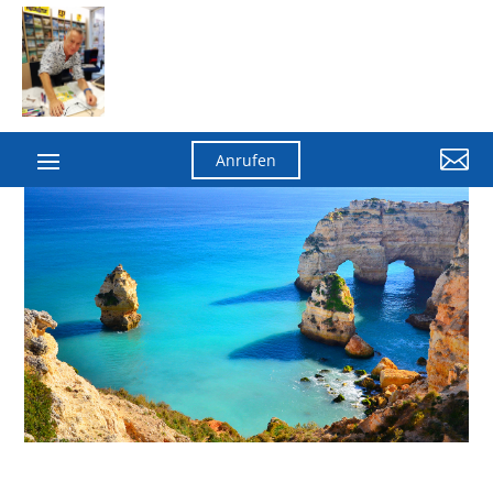

Anrufen