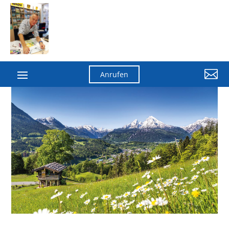

Anrufen