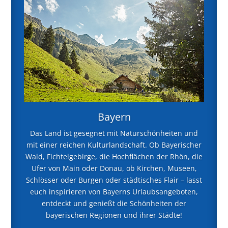
Bayern
Das Land ist gesegnet mit Naturschönheiten und
mit einer reichen Kulturlandschaft. Ob Bayerischer
Wald, Fichtelgebirge, die Hochflächen der Rhön, die
Ufer von Main oder Donau, ob Kirchen, Museen,
Schlösser oder Burgen oder städtisches Flair – lasst
euch inspirieren von Bayerns Urlaubsangeboten,
entdeckt und genießt die Schönheiten der
bayerischen Regionen und ihrer Städte!